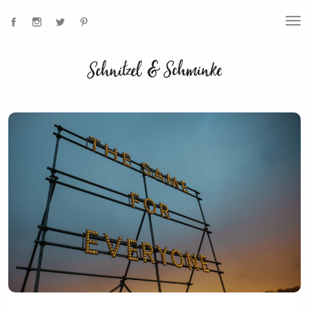
T
O
G
G
L
E
N
A
V
I
G
A
T
I
O
N