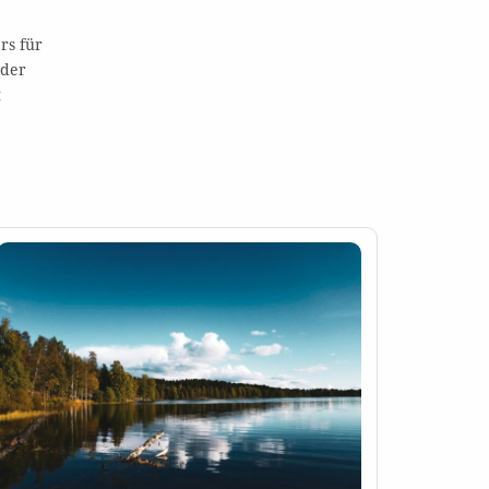
rs für
 der
t