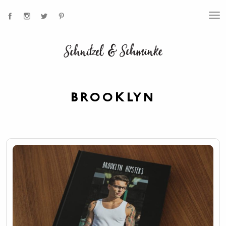
T
O
G
G
L
E
N
A
V
I
BROOKLYN
G
A
T
I
O
N