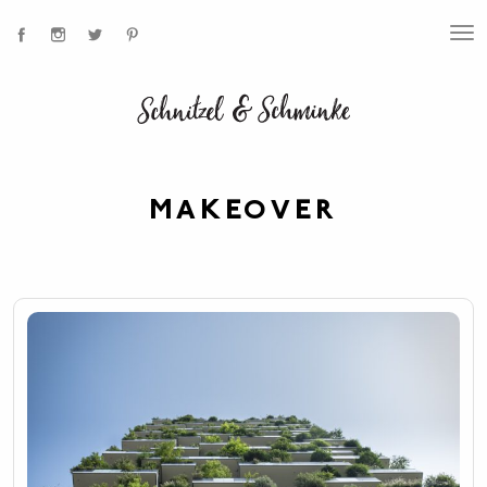
T
O
G
G
L
E
N
A
V
I
MAKEOVER
G
A
T
I
O
N