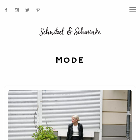
T
O
G
G
L
E
N
A
V
I
MODE
G
A
T
I
O
N