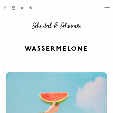
T
O
G
G
L
E
N
A
V
I
WASSERMELONE
G
A
T
I
O
N