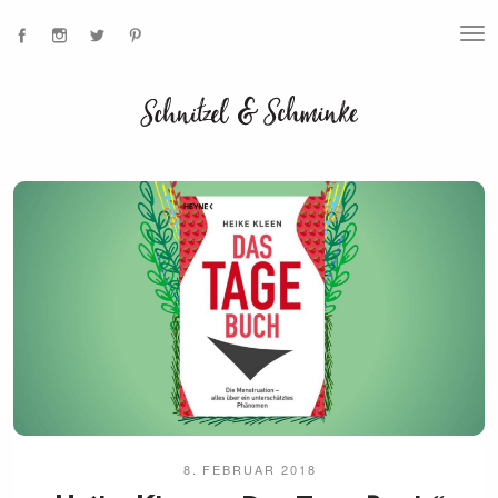
T
O
G
G
L
E
N
A
V
I
G
A
T
I
O
N
8. FEBRUAR 2018