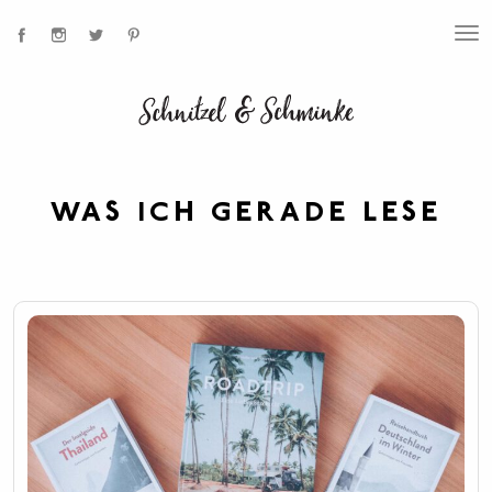
T
O
G
G
L
E
N
A
V
I
WAS ICH GERADE
LESE
G
A
T
I
O
N