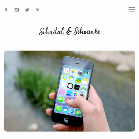
T
O
G
G
L
E
N
A
V
I
G
A
T
I
O
N