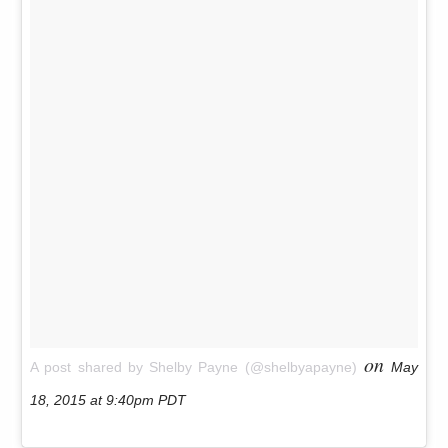
on
A post shared by Shelby Payne (@shelbyapayne)
May
18, 2015 at 9:40pm PDT