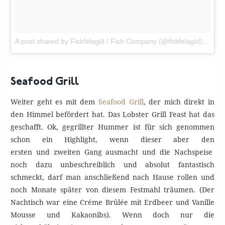
A post shared by Fiskfélagið / Fish Company (@fiskfelagid)
on
Jan
Seafood Grill
Weiter geht es mit dem
Seafood Grill
, der mich direkt in
den Himmel befördert hat. Das Lobster Grill Feast hat das
geschafft. Ok, gegrillter Hummer ist für sich genommen
schon ein Highlight, wenn dieser aber den
ersten
und
zweiten Gang ausmacht und die Nachspeise
noch dazu unbeschreiblich und absolut fantastisch
schmeckt, darf man anschließend nach Hause rollen und
noch Monate später von diesem Festmahl träumen. (Der
Nachtisch war eine Créme Brûlée mit Erdbeer und Vanille
Mousse und Kakaonibs). Wenn doch nur die