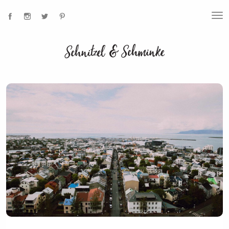
T
O
G
G
L
E
N
A
V
I
G
A
T
I
O
N