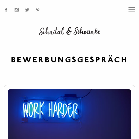
T
O
G
G
L
E
N
A
V
I
BEWERBUNGSGESPRÄCH
G
A
T
I
O
N