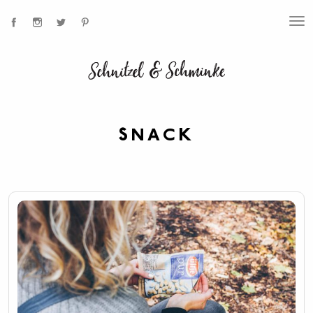
T
O
G
G
L
E
N
A
V
I
SNACK
G
A
T
I
O
N