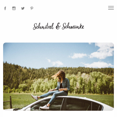
T
O
G
G
L
E
N
A
V
I
G
A
T
I
O
N