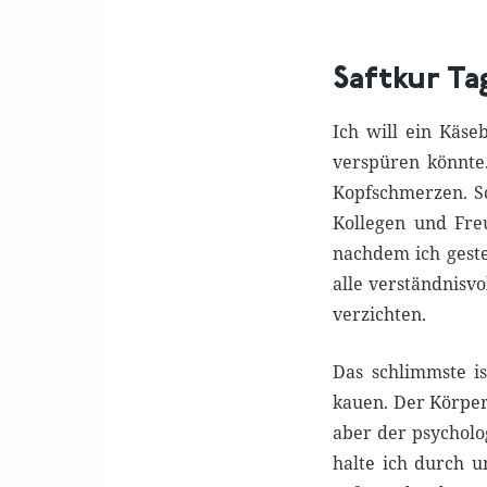
Saftkur Ta
Ich will ein Käse
verspüren könnte.
Kopfschmerzen. Sc
Kollegen und Fre
nachdem ich gest
alle verständnisvo
verzichten.
Das schlimmste i
kauen. Der Körpe
aber der psycholog
halte ich durch u