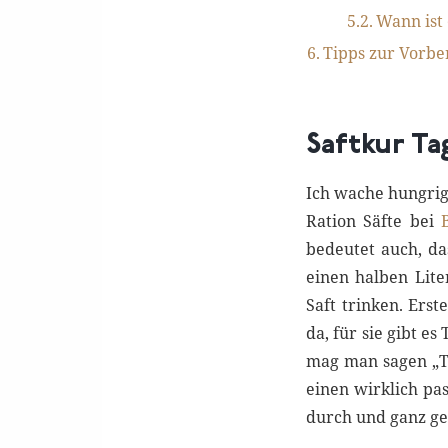
Wann ist 
Tipps zur Vorbe
Saftkur Tag
Ich wache hungrig
Ration Säfte bei
bedeutet auch, da
einen halben Lit
Saft trinken. Ers
da, für sie gibt e
mag man sagen „Tj
einen wirklich pa
durch und ganz get