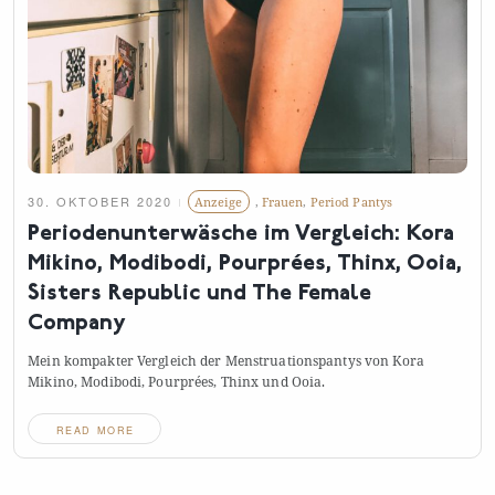
30. OKTOBER 2020
Anzeige
,
Frauen
,
Period Pantys
Periodenunterwäsche im Vergleich: Kora
Mikino, Modibodi, Pourprées, Thinx, Ooia,
Sisters Republic und The Female
Company
Mein kompakter Vergleich der Menstruationspantys von Kora
Mikino, Modibodi, Pourprées, Thinx und
Ooia.
READ MORE