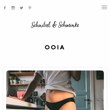
T
O
G
G
L
E
N
A
V
I
OOIA
G
A
T
I
O
N