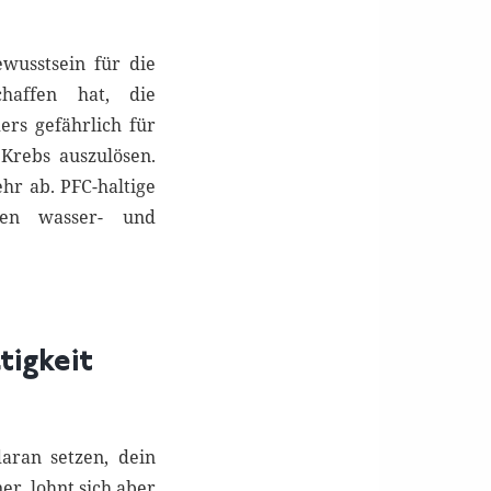
wusstsein für die
haffen hat, die
rs gefährlich für
Krebs auszulösen.
hr ab. PFC-haltige
hen wasser- und
tigkeit
aran setzen, dein
er, lohnt sich aber