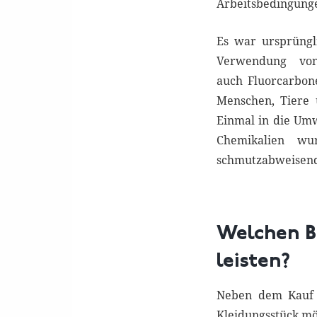
Arbeitsbedingung
Es war ursprüngl
Verwendung von
auch Fluorcarbon
Menschen, Tiere 
Einmal in die Umw
Chemikalien wu
schmutzabweisend
Welchen Be
leisten?
Neben dem Kauf n
Kleidungsstück mög