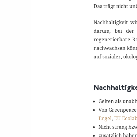
Das trägt nicht un
Nachhaltigkeit w
darum, bei der
regenerierbare Re
nachwachsen könn
auf sozialer, öko
Nachhaltigke
Gelten als unab
Von Greenpeace 
Engel
,
EU-Ecolab
Nicht streng bz
zusätzlich haben