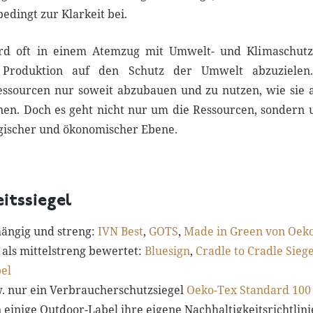
bedingt zur Klarkeit bei.
ird oft in einem Atemzug mit Umwelt- und Klimaschutz
 Produktion auf den Schutz der Umwelt abzuzielen
ssourcen nur soweit abzubauen und zu nutzen, wie sie 
en. Doch es geht nicht nur um die Ressourcen, sondern
logischer und ökonomischer Ebene.
itssiegel
hängig und streng:
IVN Best
,
GOTS
,
Made in Green von Oek
als mittelstreng bewertet:
Bluesign
,
Cradle to Cradle Siege
el
w. nur ein Verbraucherschutzsiegel
Oeko-Tex Standard 100
 einige Outdoor-Label ihre eigene Nachhaltigkeitsrichtlini