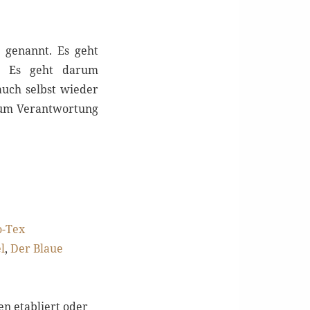
 genannt. Es geht
. Es geht darum
auch selbst wieder
 um Verantwortung
o-Tex
l
,
Der Blaue
en etabliert oder