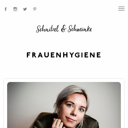
T
O
G
G
L
E
N
A
V
I
FRAUENHYGIENE
G
A
T
I
O
N