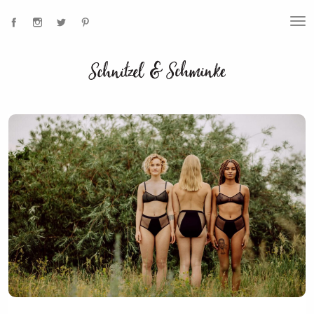
T
O
G
G
L
E
N
A
V
I
G
A
T
I
O
N