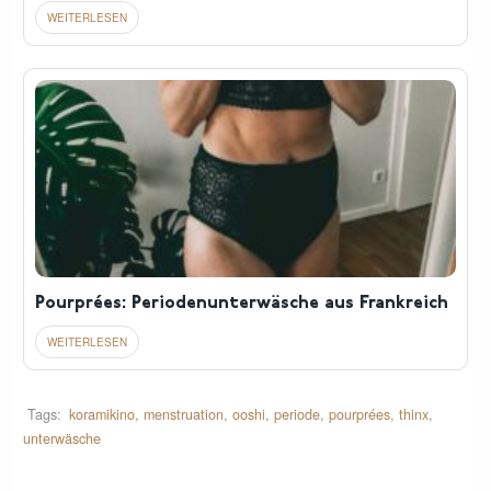
Pourprées: Periodenunterwäsche aus Frankreich
Tags:
koramikino
,
menstruation
,
ooshi
,
periode
,
pourprées
,
thinx
,
unterwäsche